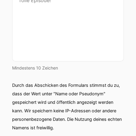
00:00:37: Mit ihm schaue ich auf das System
des Lebensmittelhandels – dass heutzutage fast
schon wie ein Aktienmarkt funktioniert und das
hat weitreichende Konsequenzen.
00:00:46: Was fehlt, was möglich wäre und wer
am Ende die Rechnung zahlt darüber sprechen
wir jetzt bleibt dran.
Mindestens 10 Zeichen
00:00:53: diese Folge wird unbequem ehrlich
und wichtig!
Durch das Abschicken des Formulars stimmst du zu,
dass der Wert unter "Name oder Pseudonym"
00:01:01: Lieber Erich herzlich willkommen bei
gespeichert wird und öffentlich angezeigt werden
Foodfuck.
kann. Wir speichern keine IP-Adressen oder andere
00:01:03: schön dass du heute dabei bist.
personenbezogene Daten. Die Nutzung deines echten
Namens ist freiwillig.
00:01:05: Freut mich freut mich dass du mich