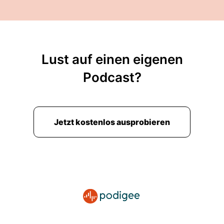
00:02:01: Also ich fahre hauptsächlich wegen
dem Salat in die Stadt den weiten Weg, weil ich
den Salat sonst nicht bekomme Und ich bin
einfach scharf drauf meine ganze kalte und
warme Küche mit Bio zu versorgen.
Lust auf einen eigenen
00:02:13: Was stelle ich fest?
Podcast?
00:02:14: Weiter im Naturkostfachgeschäft hat
sich ein bisschen was geändert in letzten
zwanzig Jahren.
Jetzt kostenlos ausprobieren
00:02:21: Wenn man früher noch irgendwelche
bin gegen dies oder das, oder jenes
unterschreiben musste dann ist das heute nicht
mehr der Fall.
00:02:27: Dann war eine Phase da waren die
Leute im Bio-Supermarkt relativ freundlich weil
es noch Inhaber geführt war.